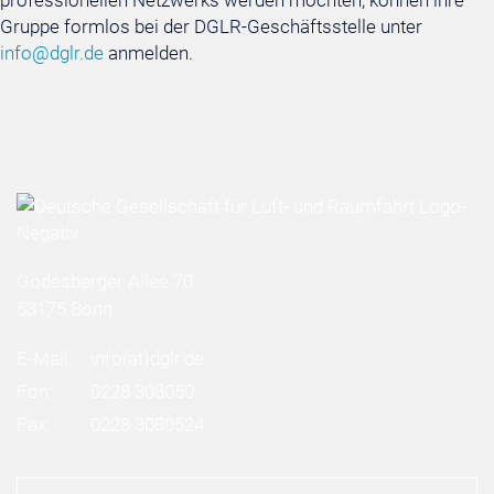
Gruppe formlos bei der DGLR-Geschäftsstelle unter
info@dglr.de
anmelden.
Godesberger Allee 70
53175 Bonn
E-Mail:
info
(at)
dglr.de
Fon:
0228 308050
Fax:
0228 3080524